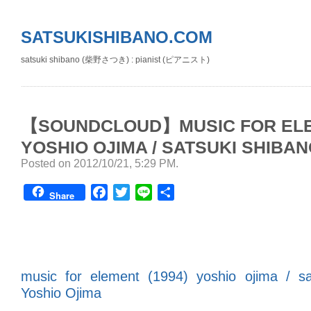
SATSUKISHIBANO.COM
satsuki shibano (柴野さつき) : pianist (ピアニスト)
【SOUNDCLOUD】MUSIC FOR ELEM
YOSHIO OJIMA / SATSUKI SHIBA
Posted on 2012/10/21, 5:29 PM
.
Facebook
Twitter
Line
共
Share
有
music for element (1994) yoshio ojima / sa
Yoshio Ojima